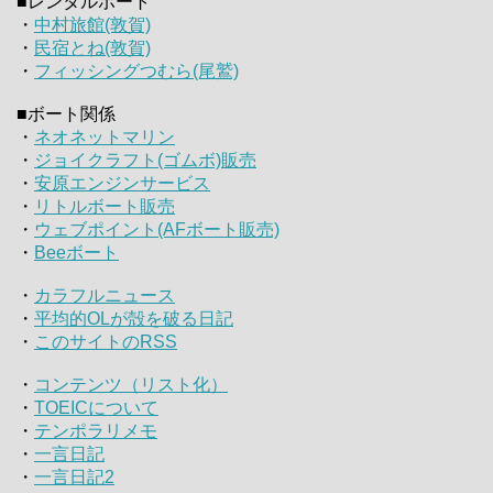
■レンタルボート
・
中村旅館(敦賀)
・
民宿とね(敦賀)
・
フィッシングつむら(尾鷲)
■ボート関係
・
ネオネットマリン
・
ジョイクラフト(ゴムボ)販売
・
安原エンジンサービス
・
リトルボート販売
・
ウェブポイント(AFボート販売)
・
Beeボート
・
カラフルニュース
・
平均的OLが殻を破る日記
・
このサイトのRSS
・
コンテンツ（リスト化）
・
TOEICについて
・
テンポラリメモ
・
一言日記
・
一言日記2