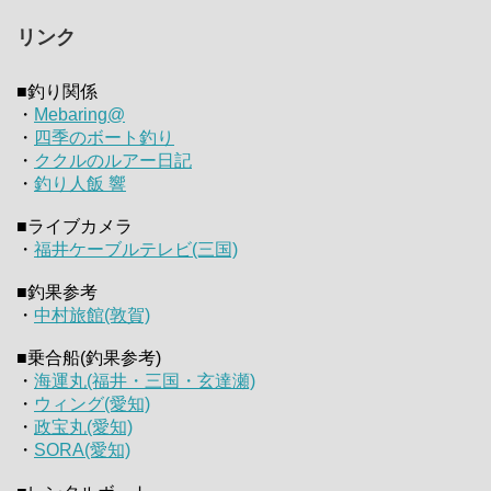
リンク
■釣り関係
・
Mebaring@
・
四季のボート釣り
・
ククルのルアー日記
・
釣り人飯 響
■ライブカメラ
・
福井ケーブルテレビ(三国)
■釣果参考
・
中村旅館(敦賀)
■乗合船(釣果参考)
・
海運丸(福井・三国・玄達瀬)
・
ウィング(愛知)
・
政宝丸(愛知)
・
SORA(愛知)