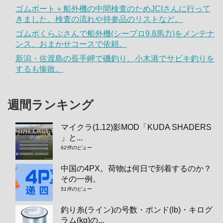
ゴムボート＋船外機の中間検査のためJCIさんに行って
きました。検査の流れや持参品のリストなど。
ゴムボくらぶさんで船外機(シープロ9.8馬力)をメンテナ
ンス。おまかせコースで依頼。
新潟・佐渡島の長手岬で磯釣り、小木港でサビキ釣りを
するも惨敗。
週間ランキング
マイクラ(1.12)影MOD「KUDA SHADERS
」と...
62件のビュー
中国の4PX。荷物は何日で到着するのか？
その一例。
51件のビュー
釣り糸(ライン)の号数・ポンド(lb)・キログ
ラム(kg)の...