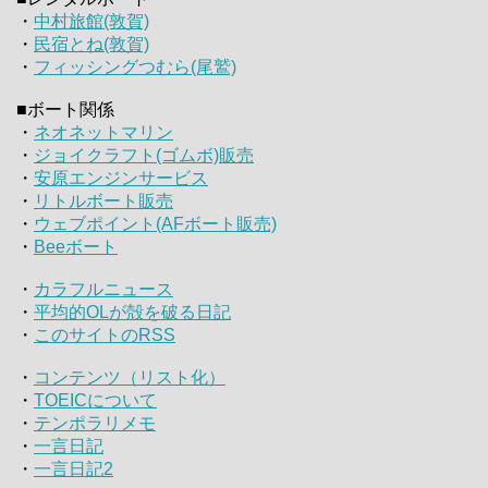
・
中村旅館(敦賀)
・
民宿とね(敦賀)
・
フィッシングつむら(尾鷲)
■ボート関係
・
ネオネットマリン
・
ジョイクラフト(ゴムボ)販売
・
安原エンジンサービス
・
リトルボート販売
・
ウェブポイント(AFボート販売)
・
Beeボート
・
カラフルニュース
・
平均的OLが殻を破る日記
・
このサイトのRSS
・
コンテンツ（リスト化）
・
TOEICについて
・
テンポラリメモ
・
一言日記
・
一言日記2