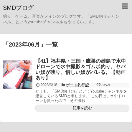
SMDブログ
釣り、ゲーム、音楽がメインのブログです。「SMD釣りチャン
ネル」というyoutubeチャンネルもやっています。
「
2023年06月
」
一覧
【41】福井県・三国・鷹巣の雄島で水中
ドローンで水中撮影＆ゴムボ釣り。ヤバ
い奴が映り、惜しい奴がバレる。【動画
あり】
2023/6/18
ボート釣行記
97views
どうも、「SMD釣りch」というYoutubeチャンネルを
運営しているSMDと申します。 この日は、水中ドロ
ーンを買ったので、その撮影...
記事を読む