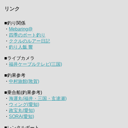
リンク
■釣り関係
・
Mebaring@
・
四季のボート釣り
・
ククルのルアー日記
・
釣り人飯 響
■ライブカメラ
・
福井ケーブルテレビ(三国)
■釣果参考
・
中村旅館(敦賀)
■乗合船(釣果参考)
・
海運丸(福井・三国・玄達瀬)
・
ウィング(愛知)
・
政宝丸(愛知)
・
SORA(愛知)
■レンタルボート