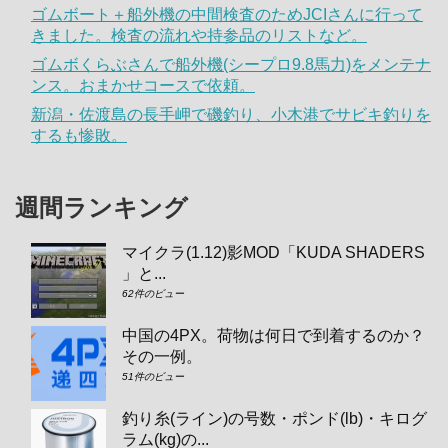
ゴムボート＋船外機の中間検査のためJCIさんに行って
きました。検査の流れや持参品のリストなど。
ゴムボくらぶさんで船外機(シープロ9.8馬力)をメンテナ
ンス。おまかせコースで依頼。
新潟・佐渡島の長手岬で磯釣り、小木港でサビキ釣りを
するも惨敗。
週間ランキング
マイクラ(1.12)影MOD「KUDA SHADERS
」と...
62件のビュー
中国の4PX。荷物は何日で到着するのか？
その一例。
51件のビュー
釣り糸(ライン)の号数・ポンド(lb)・キログ
ラム(kg)の...