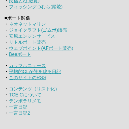
・
民宿とね(敦賀)
・
フィッシングつむら(尾鷲)
■ボート関係
・
ネオネットマリン
・
ジョイクラフト(ゴムボ)販売
・
安原エンジンサービス
・
リトルボート販売
・
ウェブポイント(AFボート販売)
・
Beeボート
・
カラフルニュース
・
平均的OLが殻を破る日記
・
このサイトのRSS
・
コンテンツ（リスト化）
・
TOEICについて
・
テンポラリメモ
・
一言日記
・
一言日記2