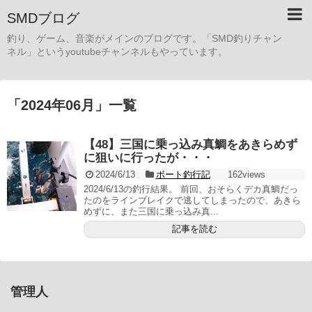
SMDブログ
釣り、ゲーム、音楽がメインのブログです。「SMD釣りチャン
ネル」というyoutubeチャンネルもやっています。
「
2024年06月
」
一覧
【48】三国に乗っ込み真鯛をあきらめず
に狙いに行ったが・・・
2024/6/13
ボート釣行記
162views
2024/6/13の釣行結果。 前回、おそらくデカ真鯛だっ
たのをラインブレイクで逃してしまったので、あきら
めずに、また三国に乗っ込み真...
記事を読む
管理人