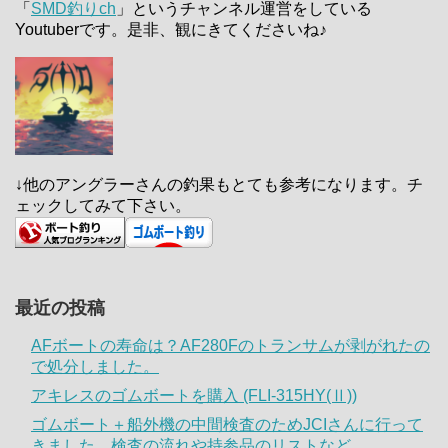
「
SMD釣りch
」というチャンネル運営をしている
Youtuberです。是非、観にきてくださいね♪
↓他のアングラーさんの釣果もとても参考になります。チ
ェックしてみて下さい。
最近の投稿
AFボートの寿命は？AF280Fのトランサムが剥がれたの
で処分しました。
アキレスのゴムボートを購入 (FLI-315HY(Ⅱ))
ゴムボート＋船外機の中間検査のためJCIさんに行って
きました。検査の流れや持参品のリストなど。