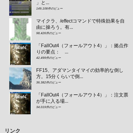
」と...
149,108件のビュー
マイクラ、/effectコマンドで特殊効果を自
由に操ろう。有...
98,426件のビュー
「FallOut4（フォールアウト4）」：拠点作
りの要点： ...
42,499件のビュー
FF15、アダマンタイマイの効率的な倒し
方。15分くらいで倒...
36,382件のビュー
「FallOut4（フォールアウト4）」：注文票
が手に入る場...
34,019件のビュー
リンク