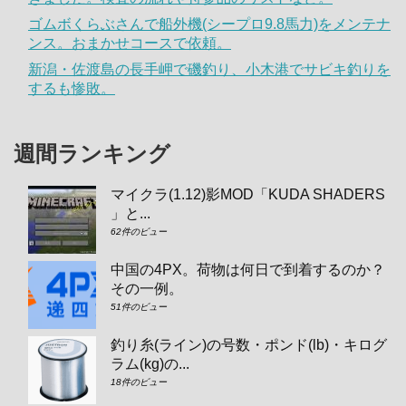
ゴムボくらぶさんで船外機(シープロ9.8馬力)をメンテナ
ンス。おまかせコースで依頼。
新潟・佐渡島の長手岬で磯釣り、小木港でサビキ釣りを
するも惨敗。
週間ランキング
マイクラ(1.12)影MOD「KUDA SHADERS
」と...
62件のビュー
中国の4PX。荷物は何日で到着するのか？
その一例。
51件のビュー
釣り糸(ライン)の号数・ポンド(lb)・キログ
ラム(kg)の...
18件のビュー