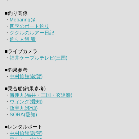
■釣り関係
・
Mebaring@
・
四季のボート釣り
・
ククルのルアー日記
・
釣り人飯 響
■ライブカメラ
・
福井ケーブルテレビ(三国)
■釣果参考
・
中村旅館(敦賀)
■乗合船(釣果参考)
・
海運丸(福井・三国・玄達瀬)
・
ウィング(愛知)
・
政宝丸(愛知)
・
SORA(愛知)
■レンタルボート
・
中村旅館(敦賀)