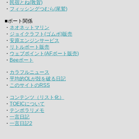
・
民宿とね(敦賀)
・
フィッシングつむら(尾鷲)
■ボート関係
・
ネオネットマリン
・
ジョイクラフト(ゴムボ)販売
・
安原エンジンサービス
・
リトルボート販売
・
ウェブポイント(AFボート販売)
・
Beeボート
・
カラフルニュース
・
平均的OLが殻を破る日記
・
このサイトのRSS
・
コンテンツ（リスト化）
・
TOEICについて
・
テンポラリメモ
・
一言日記
・
一言日記2