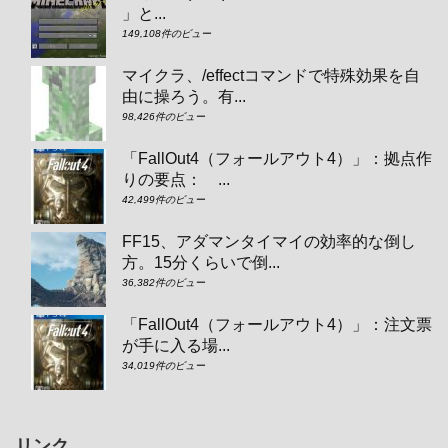
」と...
149,108件のビュー
マイクラ、/effectコマンドで特殊効果を自
由に操ろう。有...
98,426件のビュー
「FallOut4（フォールアウト4）」：拠点作
りの要点： ...
42,499件のビュー
FF15、アダマンタイマイの効率的な倒し
方。15分くらいで倒...
36,382件のビュー
「FallOut4（フォールアウト4）」：注文票
が手に入る場...
34,019件のビュー
リンク