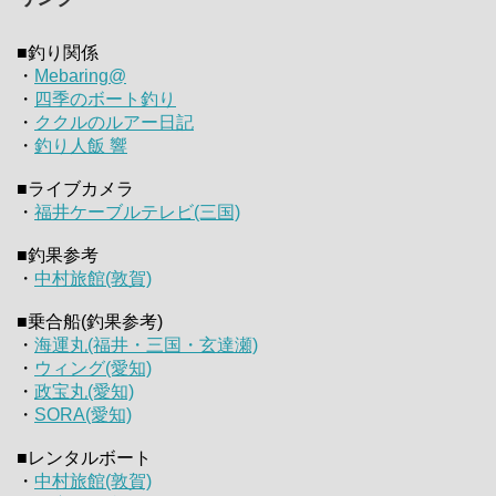
■釣り関係
・
Mebaring@
・
四季のボート釣り
・
ククルのルアー日記
・
釣り人飯 響
■ライブカメラ
・
福井ケーブルテレビ(三国)
■釣果参考
・
中村旅館(敦賀)
■乗合船(釣果参考)
・
海運丸(福井・三国・玄達瀬)
・
ウィング(愛知)
・
政宝丸(愛知)
・
SORA(愛知)
■レンタルボート
・
中村旅館(敦賀)