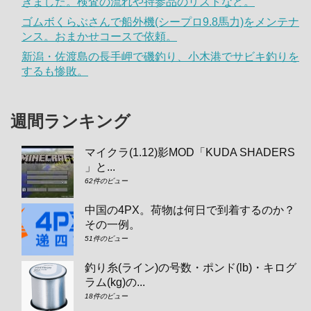
きました。検査の流れや持参品のリストなど。
ゴムボくらぶさんで船外機(シープロ9.8馬力)をメンテナ
ンス。おまかせコースで依頼。
新潟・佐渡島の長手岬で磯釣り、小木港でサビキ釣りを
するも惨敗。
週間ランキング
マイクラ(1.12)影MOD「KUDA SHADERS
」と...
62件のビュー
中国の4PX。荷物は何日で到着するのか？
その一例。
51件のビュー
釣り糸(ライン)の号数・ポンド(lb)・キログ
ラム(kg)の...
18件のビュー