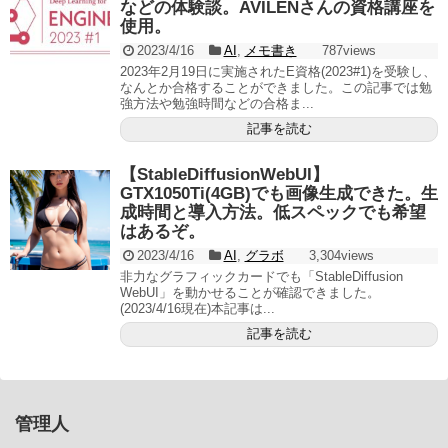
などの体験談。AVILENさんの資格講座を
使用。
2023/4/16
AI
,
メモ書き
787views
2023年2月19日に実施されたE資格(2023#1)を受験し、
なんとか合格することができました。この記事では勉
強方法や勉強時間などの合格ま...
記事を読む
【StableDiffusionWebUI】
GTX1050Ti(4GB)でも画像生成できた。生
成時間と導入方法。低スペックでも希望
はあるぞ。
2023/4/16
AI
,
グラボ
3,304views
非力なグラフィックカードでも「StableDiffusion
WebUI」を動かせることが確認できました。
(2023/4/16現在)本記事は...
記事を読む
管理人