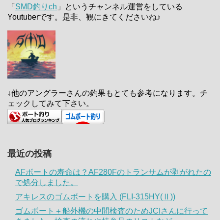
「
SMD釣りch
」というチャンネル運営をしている
Youtuberです。是非、観にきてくださいね♪
↓他のアングラーさんの釣果もとても参考になります。チ
ェックしてみて下さい。
最近の投稿
AFボートの寿命は？AF280Fのトランサムが剥がれたの
で処分しました。
アキレスのゴムボートを購入 (FLI-315HY(Ⅱ))
ゴムボート＋船外機の中間検査のためJCIさんに行って