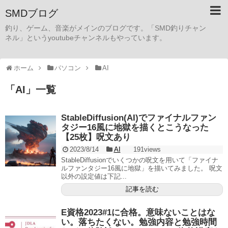
SMDブログ
釣り、ゲーム、音楽がメインのブログです。「SMD釣りチャン
ネル」というyoutubeチャンネルもやっています。
ホーム
パソコン
AI
「
AI
」
一覧
StableDiffusion(AI)でファイナルファン
タジー16風に地獄を描くとこうなった
【25枚】呪文あり
2023/8/14
AI
191views
StableDiffusionでいくつかの呪文を用いて「ファイナ
ルファンタジー16風に地獄」を描いてみました。 呪文
以外の設定値は下記...
記事を読む
E資格2023#1に合格。意味ないことはな
い。落ちたくない。勉強内容と勉強時間