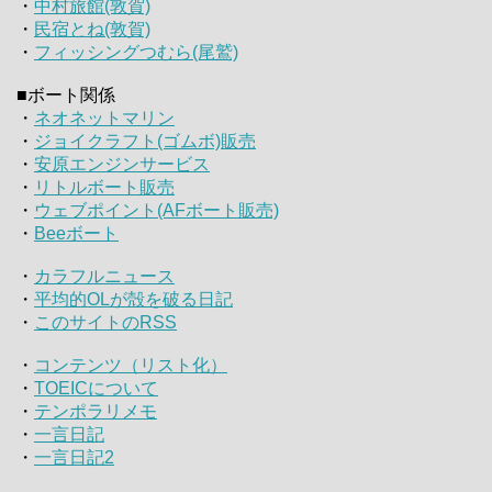
・
中村旅館(敦賀)
・
民宿とね(敦賀)
・
フィッシングつむら(尾鷲)
■ボート関係
・
ネオネットマリン
・
ジョイクラフト(ゴムボ)販売
・
安原エンジンサービス
・
リトルボート販売
・
ウェブポイント(AFボート販売)
・
Beeボート
・
カラフルニュース
・
平均的OLが殻を破る日記
・
このサイトのRSS
・
コンテンツ（リスト化）
・
TOEICについて
・
テンポラリメモ
・
一言日記
・
一言日記2