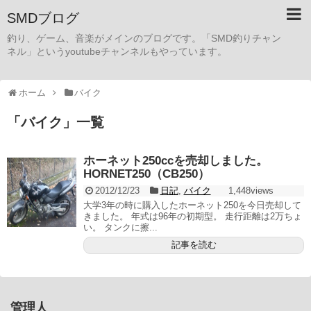
SMDブログ
釣り、ゲーム、音楽がメインのブログです。「SMD釣りチャン
ネル」というyoutubeチャンネルもやっています。
ホーム
バイク
「
バイク
」
一覧
ホーネット250ccを売却しました。
HORNET250（CB250）
2012/12/23
日記
,
バイク
1,448views
大学3年の時に購入したホーネット250を今日売却して
きました。 年式は96年の初期型。 走行距離は2万ちょ
い。 タンクに擦...
記事を読む
管理人