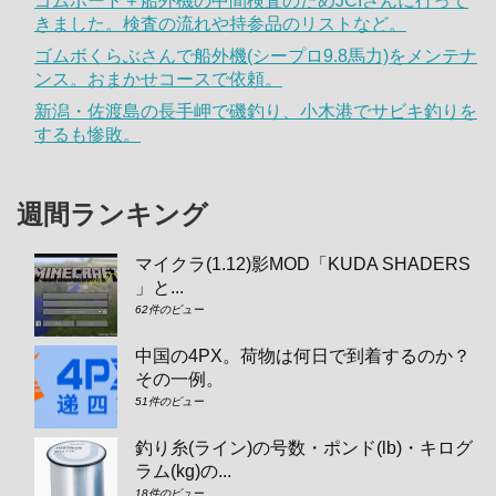
ゴムボート＋船外機の中間検査のためJCIさんに行って
きました。検査の流れや持参品のリストなど。
ゴムボくらぶさんで船外機(シープロ9.8馬力)をメンテナ
ンス。おまかせコースで依頼。
新潟・佐渡島の長手岬で磯釣り、小木港でサビキ釣りを
するも惨敗。
週間ランキング
マイクラ(1.12)影MOD「KUDA SHADERS
」と...
62件のビュー
中国の4PX。荷物は何日で到着するのか？
その一例。
51件のビュー
釣り糸(ライン)の号数・ポンド(lb)・キログ
ラム(kg)の...
18件のビュー