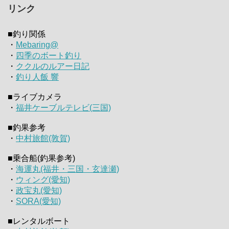
リンク
■釣り関係
・
Mebaring@
・
四季のボート釣り
・
ククルのルアー日記
・
釣り人飯 響
■ライブカメラ
・
福井ケーブルテレビ(三国)
■釣果参考
・
中村旅館(敦賀)
■乗合船(釣果参考)
・
海運丸(福井・三国・玄達瀬)
・
ウィング(愛知)
・
政宝丸(愛知)
・
SORA(愛知)
■レンタルボート