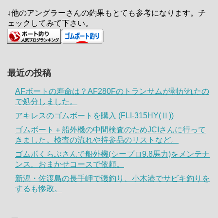
↓他のアングラーさんの釣果もとても参考になります。チ
ェックしてみて下さい。
最近の投稿
AFボートの寿命は？AF280Fのトランサムが剥がれたの
で処分しました。
アキレスのゴムボートを購入 (FLI-315HY(Ⅱ))
ゴムボート＋船外機の中間検査のためJCIさんに行って
きました。検査の流れや持参品のリストなど。
ゴムボくらぶさんで船外機(シープロ9.8馬力)をメンテナ
ンス。おまかせコースで依頼。
新潟・佐渡島の長手岬で磯釣り、小木港でサビキ釣りを
するも惨敗。