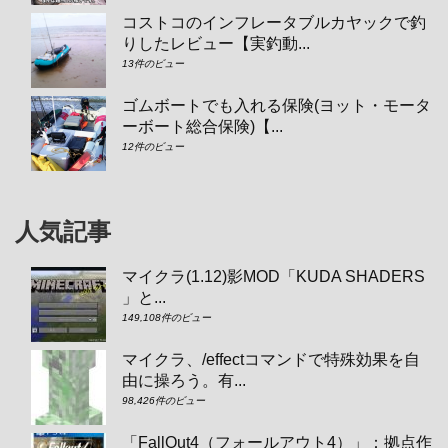
コストコのインフレータブルカヤックで釣
りしたレビュー【実釣動...
13件のビュー
ゴムボートでも入れる保険(ヨット・モータ
ーボート総合保険)【...
12件のビュー
人気記事
マイクラ(1.12)影MOD「KUDA SHADERS
」と...
149,108件のビュー
マイクラ、/effectコマンドで特殊効果を自
由に操ろう。有...
98,426件のビュー
「FallOut4（フォールアウト4）」：拠点作