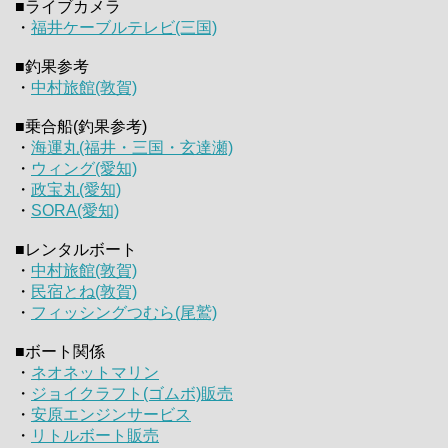
■ライブカメラ
・
福井ケーブルテレビ(三国)
■釣果参考
・
中村旅館(敦賀)
■乗合船(釣果参考)
・
海運丸(福井・三国・玄達瀬)
・
ウィング(愛知)
・
政宝丸(愛知)
・
SORA(愛知)
■レンタルボート
・
中村旅館(敦賀)
・
民宿とね(敦賀)
・
フィッシングつむら(尾鷲)
■ボート関係
・
ネオネットマリン
・
ジョイクラフト(ゴムボ)販売
・
安原エンジンサービス
・
リトルボート販売