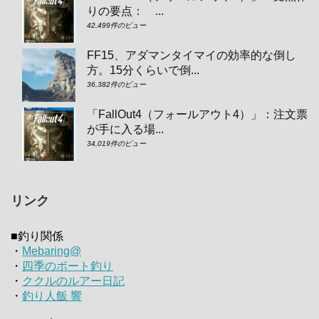
りの要点： ...
42,499件のビュー
FF15、アダマンタイマイの効率的な倒し
方。15分くらいで倒...
36,382件のビュー
「FallOut4（フォールアウト4）」：注文票
が手に入る場...
34,019件のビュー
リンク
■釣り関係
・
Mebaring@
・
四季のボート釣り
・
ククルのルアー日記
・
釣り人飯 響