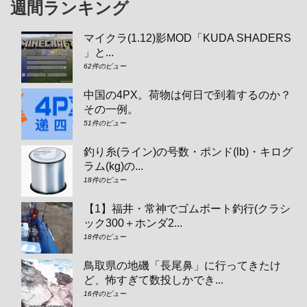
週間ランキング
マイクラ(1.12)影MOD「KUDA SHADERS
」と...
62件のビュー
中国の4PX。荷物は何日で到着するのか？
その一例。
51件のビュー
釣り糸(ライン)の号数・ポンド(lb)・キログ
ラム(kg)の...
18件のビュー
【1】福井・常神でゴムボート釣行(クラシ
ック300＋ホンダ2...
18件のビュー
鳥取県の地磯「長尾鼻」に行ってきたけ
ど、怖すぎて数投しかでき...
16件のビュー