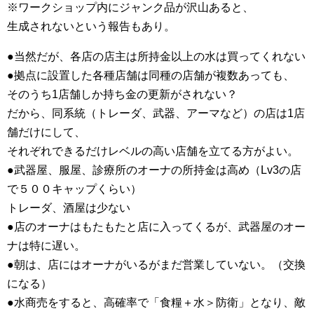
※ワークショップ内にジャンク品が沢山あると、
生成されないという報告もあり。
●当然だが、各店の店主は所持金以上の水は買ってくれない
●拠点に設置した各種店舗は同種の店舗が複数あっても、
そのうち1店舗しか持ち金の更新がされない？
だから、同系統（トレーダ、武器、アーマなど）の店は1店
舗だけにして、
それぞれできるだけレベルの高い店舗を立てる方がよい。
●武器屋、服屋、診療所のオーナの所持金は高め（Lv3の店
で５００キャップくらい）
トレーダ、酒屋は少ない
●店のオーナはもたもたと店に入ってくるが、武器屋のオー
ナは特に遅い。
●朝は、店にはオーナがいるがまだ営業していない。（交換
になる）
●水商売をすると、高確率で「食糧＋水＞防衛」となり、敵