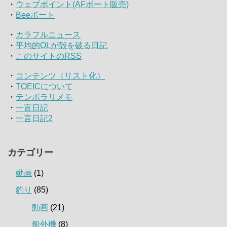
・
ウェブポイント(AFボート販売)
・
Beeボート
・
カラフルニュース
・
平均的OLが殻を破る日記
・
このサイトのRSS
・
コンテンツ（リスト化）
・
TOEICについて
・
テンポラリメモ
・
一言日記
・
一言日記2
カテゴリー
動画
(1)
釣り
(85)
動画
(21)
船外機
(8)