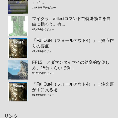
」と...
149,108件のビュー
マイクラ、/effectコマンドで特殊効果を自
由に操ろう。有...
98,426件のビュー
「FallOut4（フォールアウト4）」：拠点作
りの要点： ...
42,499件のビュー
FF15、アダマンタイマイの効率的な倒し
方。15分くらいで倒...
36,382件のビュー
「FallOut4（フォールアウト4）」：注文票
が手に入る場...
34,019件のビュー
リンク