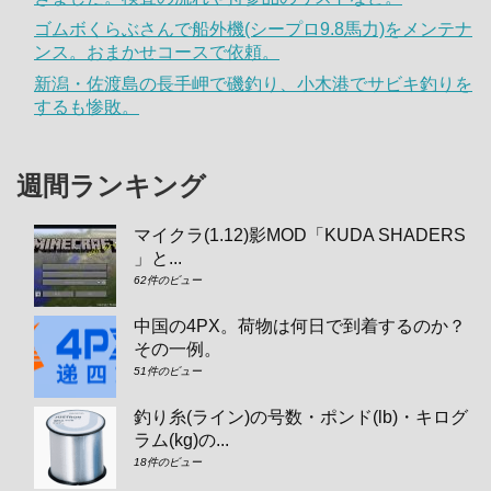
ゴムボくらぶさんで船外機(シープロ9.8馬力)をメンテナ
ンス。おまかせコースで依頼。
新潟・佐渡島の長手岬で磯釣り、小木港でサビキ釣りを
するも惨敗。
週間ランキング
マイクラ(1.12)影MOD「KUDA SHADERS
」と...
62件のビュー
中国の4PX。荷物は何日で到着するのか？
その一例。
51件のビュー
釣り糸(ライン)の号数・ポンド(lb)・キログ
ラム(kg)の...
18件のビュー