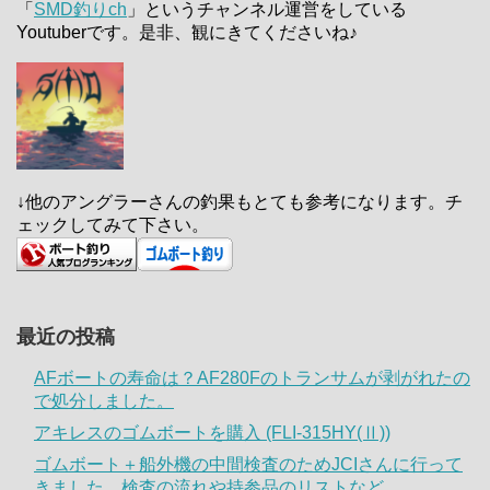
「
SMD釣りch
」というチャンネル運営をしている
Youtuberです。是非、観にきてくださいね♪
↓他のアングラーさんの釣果もとても参考になります。チ
ェックしてみて下さい。
最近の投稿
AFボートの寿命は？AF280Fのトランサムが剥がれたの
で処分しました。
アキレスのゴムボートを購入 (FLI-315HY(Ⅱ))
ゴムボート＋船外機の中間検査のためJCIさんに行って
きました。検査の流れや持参品のリストなど。