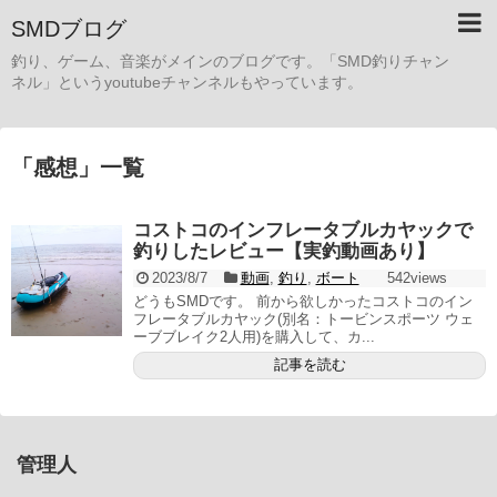
SMDブログ
釣り、ゲーム、音楽がメインのブログです。「SMD釣りチャン
ネル」というyoutubeチャンネルもやっています。
「
感想
」
一覧
コストコのインフレータブルカヤックで
釣りしたレビュー【実釣動画あり】
2023/8/7
動画
,
釣り
,
ボート
542views
どうもSMDです。 前から欲しかったコストコのイン
フレータブルカヤック(別名：トービンスポーツ ウェ
ーブブレイク2人用)を購入して、カ...
記事を読む
管理人