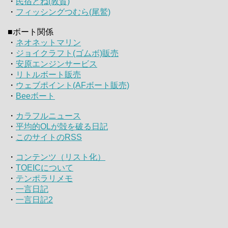
・
民宿とね(敦賀)
・
フィッシングつむら(尾鷲)
■ボート関係
・
ネオネットマリン
・
ジョイクラフト(ゴムボ)販売
・
安原エンジンサービス
・
リトルボート販売
・
ウェブポイント(AFボート販売)
・
Beeボート
・
カラフルニュース
・
平均的OLが殻を破る日記
・
このサイトのRSS
・
コンテンツ（リスト化）
・
TOEICについて
・
テンポラリメモ
・
一言日記
・
一言日記2