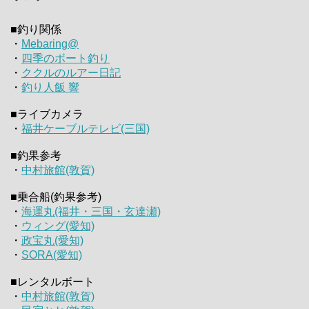
■釣り関係
・
Mebaring@
・
四季のボート釣り
・
ククルのルアー日記
・
釣り人飯 響
■ライブカメラ
・
福井ケーブルテレビ(三国)
■釣果参考
・
中村旅館(敦賀)
■乗合船(釣果参考)
・
海運丸(福井・三国・玄達瀬)
・
ウィング(愛知)
・
政宝丸(愛知)
・
SORA(愛知)
■レンタルボート
・
中村旅館(敦賀)