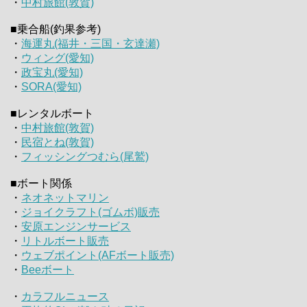
・
中村旅館(敦賀)
■乗合船(釣果参考)
・
海運丸(福井・三国・玄達瀬)
・
ウィング(愛知)
・
政宝丸(愛知)
・
SORA(愛知)
■レンタルボート
・
中村旅館(敦賀)
・
民宿とね(敦賀)
・
フィッシングつむら(尾鷲)
■ボート関係
・
ネオネットマリン
・
ジョイクラフト(ゴムボ)販売
・
安原エンジンサービス
・
リトルボート販売
・
ウェブポイント(AFボート販売)
・
Beeボート
・
カラフルニュース