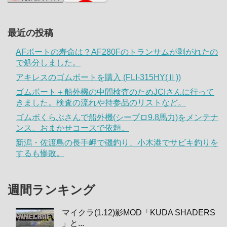
最近の投稿
AFボートの寿命は？AF280Fのトランサムが剥がれたの
で処分しました。
アキレスのゴムボートを購入 (FLI-315HY(Ⅱ))
ゴムボート＋船外機の中間検査のためJCIさんに行って
きました。検査の流れや持参品のリストなど。
ゴムボくらぶさんで船外機(シープロ9.8馬力)をメンテナ
ンス。おまかせコースで依頼。
新潟・佐渡島の長手岬で磯釣り、小木港でサビキ釣りを
するも惨敗。
週間ランキング
マイクラ(1.12)影MOD「KUDA SHADERS
」と...