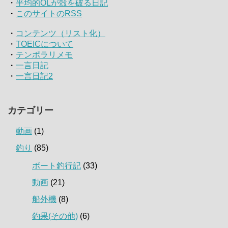
・
平均的OLが殻を破る日記
・
このサイトのRSS
・
コンテンツ（リスト化）
・
TOEICについて
・
テンポラリメモ
・
一言日記
・
一言日記2
カテゴリー
動画
(1)
釣り
(85)
ボート釣行記
(33)
動画
(21)
船外機
(8)
釣果(その他)
(6)