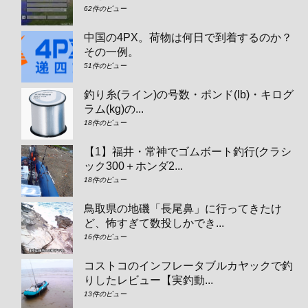
62件のビュー
中国の4PX。荷物は何日で到着するのか？
その一例。
51件のビュー
釣り糸(ライン)の号数・ポンド(lb)・キログ
ラム(kg)の...
18件のビュー
【1】福井・常神でゴムボート釣行(クラシ
ック300＋ホンダ2...
18件のビュー
鳥取県の地磯「長尾鼻」に行ってきたけ
ど、怖すぎて数投しかでき...
16件のビュー
コストコのインフレータブルカヤックで釣
りしたレビュー【実釣動...
13件のビュー