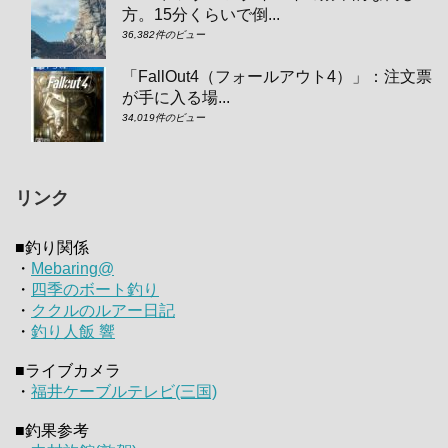
方。15分くらいで倒...
36,382件のビュー
「FallOut4（フォールアウト4）」：注文票
が手に入る場...
34,019件のビュー
リンク
■釣り関係
・
Mebaring@
・
四季のボート釣り
・
ククルのルアー日記
・
釣り人飯 響
■ライブカメラ
・
福井ケーブルテレビ(三国)
■釣果参考