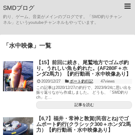
SMDブログ
釣り、ゲーム、音楽がメインのブログです。「SMD釣りチャン
ネル」というyoutubeチャンネルもやっています。
「
水中映像
」
一覧
【15】前回に続き、尾鷲地方でゴムボ釣
り。うれしい魚も釣れた。(AF280F＋ホ
ンダ2馬力）【釣行動画・水中映像あり】
2020/12/27
ボート釣行記
47views
この記事は2020/12/27の釣行で、2023/9/24に思い出を
振り返りながら作成しました。 どうも、「SMD釣り
ch」と...
記事を読む
【6,7】福井・常神と敦賀(民宿とね)でゴ
ムボート釣行(クラシック300＋ホンダ2馬
力）【釣行動画・水中映像あり】