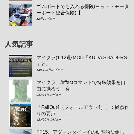
ゴムボートでも入れる保険(ヨット・モータ
ーボート総合保険)【...
12件のビュー
人気記事
マイクラ(1.12)影MOD「KUDA SHADERS
」と...
149,108件のビュー
マイクラ、/effectコマンドで特殊効果を自
由に操ろう。有...
98,426件のビュー
「FallOut4（フォールアウト4）」：拠点作
りの要点： ...
42,499件のビュー
FF15、アダマンタイマイの効率的な倒し