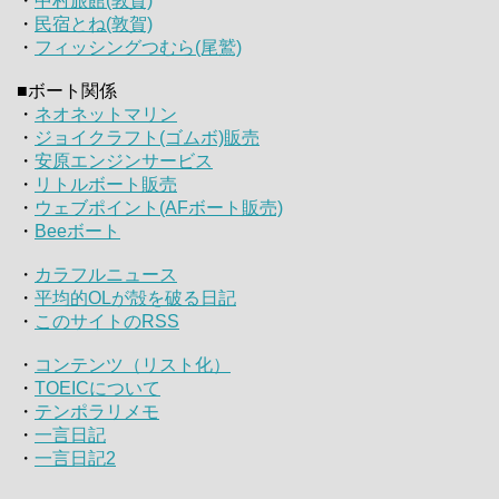
・
中村旅館(敦賀)
・
民宿とね(敦賀)
・
フィッシングつむら(尾鷲)
■ボート関係
・
ネオネットマリン
・
ジョイクラフト(ゴムボ)販売
・
安原エンジンサービス
・
リトルボート販売
・
ウェブポイント(AFボート販売)
・
Beeボート
・
カラフルニュース
・
平均的OLが殻を破る日記
・
このサイトのRSS
・
コンテンツ（リスト化）
・
TOEICについて
・
テンポラリメモ
・
一言日記
・
一言日記2