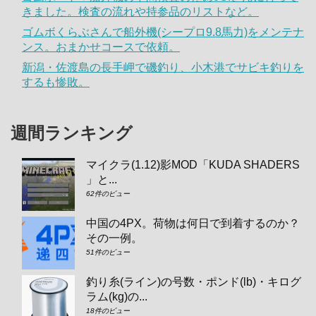
きました。検査の流れや持参品のリストなど。
ゴムボくらぶさんで船外機(シープロ9.8馬力)をメンテナ
ンス。おまかせコースで依頼。
新潟・佐渡島の長手岬で磯釣り、小木港でサビキ釣りを
するも惨敗。
週間ランキング
マイクラ(1.12)影MOD「KUDA SHADERS
」と...
62件のビュー
中国の4PX。荷物は何日で到着するのか？
その一例。
51件のビュー
釣り糸(ライン)の号数・ポンド(lb)・キログ
ラム(kg)の...
18件のビュー