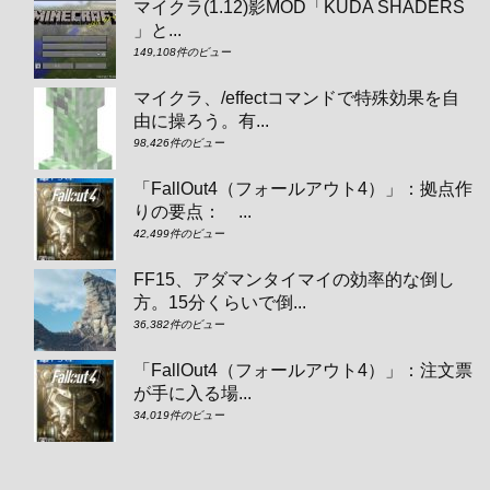
マイクラ(1.12)影MOD「KUDA SHADERS
」と...
149,108件のビュー
マイクラ、/effectコマンドで特殊効果を自
由に操ろう。有...
98,426件のビュー
「FallOut4（フォールアウト4）」：拠点作
りの要点： ...
42,499件のビュー
FF15、アダマンタイマイの効率的な倒し
方。15分くらいで倒...
36,382件のビュー
「FallOut4（フォールアウト4）」：注文票
が手に入る場...
34,019件のビュー