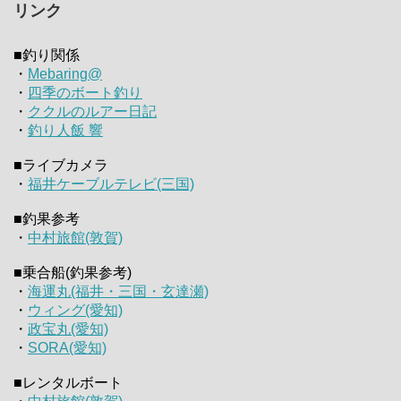
リンク
■釣り関係
・
Mebaring@
・
四季のボート釣り
・
ククルのルアー日記
・
釣り人飯 響
■ライブカメラ
・
福井ケーブルテレビ(三国)
■釣果参考
・
中村旅館(敦賀)
■乗合船(釣果参考)
・
海運丸(福井・三国・玄達瀬)
・
ウィング(愛知)
・
政宝丸(愛知)
・
SORA(愛知)
■レンタルボート