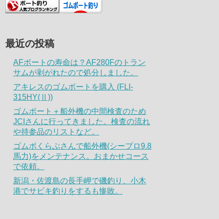
最近の投稿
AFボートの寿命は？AF280Fのトラン
サムが剥がれたので処分しました。
アキレスのゴムボートを購入 (FLI-
315HY(Ⅱ))
ゴムボート＋船外機の中間検査のため
JCIさんに行ってきました。検査の流れ
や持参品のリストなど。
ゴムボくらぶさんで船外機(シープロ9.8
馬力)をメンテナンス。おまかせコース
で依頼。
新潟・佐渡島の長手岬で磯釣り、小木
港でサビキ釣りをするも惨敗。