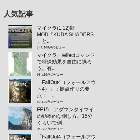
人気記事
マイクラ(1.12)影
MOD「KUDA SHADERS
」と...
149,108件のビュー
マイクラ、/effectコマンド
で特殊効果を自由に操ろ
う。有...
98,426件のビュー
「FallOut4（フォールアウ
ト4）」：拠点作りの要
点： ...
42,499件のビュー
FF15、アダマンタイマイ
の効率的な倒し方。15分
くらいで倒...
36,382件のビュー
「FallOut4（フォールアウ