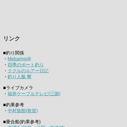
リンク
■釣り関係
・
Mebaring@
・
四季のボート釣り
・
ククルのルアー日記
・
釣り人飯 響
■ライブカメラ
・
福井ケーブルテレビ(三国)
■釣果参考
・
中村旅館(敦賀)
■乗合船(釣果参考)