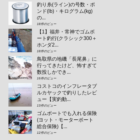
釣り糸(ライン)の号数・ポ
ンド(lb)・キログラム(kg)
の...
18件のビュー
【1】福井・常神でゴムボ
ート釣行(クラシック300＋
ホンダ2...
18件のビュー
鳥取県の地磯「長尾鼻」に
行ってきたけど、怖すぎて
数投しかでき...
16件のビュー
コストコのインフレータブ
ルカヤックで釣りしたレビ
ュー【実釣動...
13件のビュー
ゴムボートでも入れる保険
(ヨット・モーターボート
総合保険)【...
12件のビュー