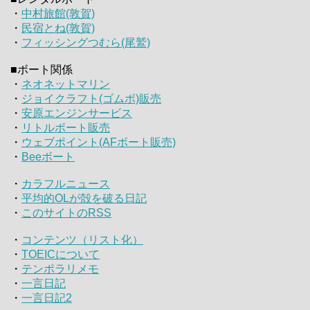
・
中村旅館(敦賀)
・
民宿とね(敦賀)
・
フィッシングつむら(尾鷲)
■ボート関係
・
ネオネットマリン
・
ジョイクラフト(ゴムボ)販売
・
安原エンジンサービス
・
リトルボート販売
・
ウェブポイント(AFボート販売)
・
Beeボート
・
カラフルニュース
・
平均的OLが殻を破る日記
・
このサイトのRSS
・
コンテンツ（リスト化）
・
TOEICについて
・
テンポラリメモ
・
一言日記
・
一言日記2