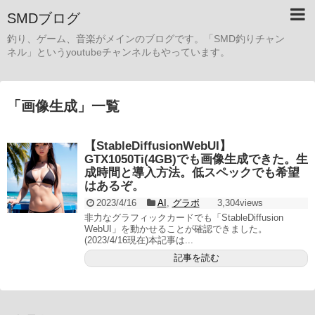
SMDブログ
釣り、ゲーム、音楽がメインのブログです。「SMD釣りチャン
ネル」というyoutubeチャンネルもやっています。
「
画像生成
」
一覧
【StableDiffusionWebUI】
GTX1050Ti(4GB)でも画像生成できた。生
成時間と導入方法。低スペックでも希望
はあるぞ。
2023/4/16
AI
,
グラボ
3,304views
非力なグラフィックカードでも「StableDiffusion
WebUI」を動かせることが確認できました。
(2023/4/16現在)本記事は...
記事を読む