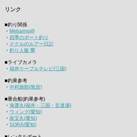
リンク
■釣り関係
・
Mebaring@
・
四季のボート釣り
・
ククルのルアー日記
・
釣り人飯 響
■ライブカメラ
・
福井ケーブルテレビ(三国)
■釣果参考
・
中村旅館(敦賀)
■乗合船(釣果参考)
・
海運丸(福井・三国・玄達瀬)
・
ウィング(愛知)
・
政宝丸(愛知)
・
SORA(愛知)
■レンタルボート