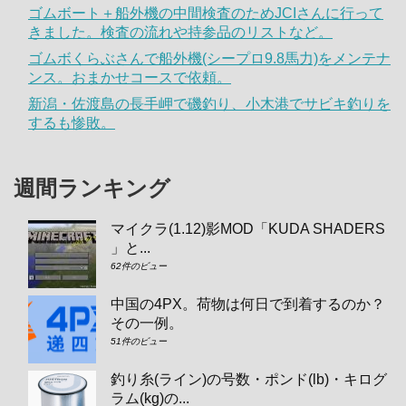
ゴムボート＋船外機の中間検査のためJCIさんに行って
きました。検査の流れや持参品のリストなど。
ゴムボくらぶさんで船外機(シープロ9.8馬力)をメンテナ
ンス。おまかせコースで依頼。
新潟・佐渡島の長手岬で磯釣り、小木港でサビキ釣りを
するも惨敗。
週間ランキング
マイクラ(1.12)影MOD「KUDA SHADERS
」と...
62件のビュー
中国の4PX。荷物は何日で到着するのか？
その一例。
51件のビュー
釣り糸(ライン)の号数・ポンド(lb)・キログ
ラム(kg)の...