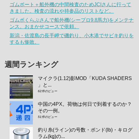
ゴムボート＋船外機の中間検査のためJCIさんに行って
きました。検査の流れや持参品のリストなど。
ゴムボくらぶさんで船外機(シープロ9.8馬力)をメンテナ
ンス。おまかせコースで依頼。
新潟・佐渡島の長手岬で磯釣り、小木港でサビキ釣りを
するも惨敗。
週間ランキング
マイクラ(1.12)影MOD「KUDA SHADERS
」と...
62件のビュー
中国の4PX。荷物は何日で到着するのか？
その一例。
51件のビュー
釣り糸(ライン)の号数・ポンド(lb)・キログ
ラム(kg)の...