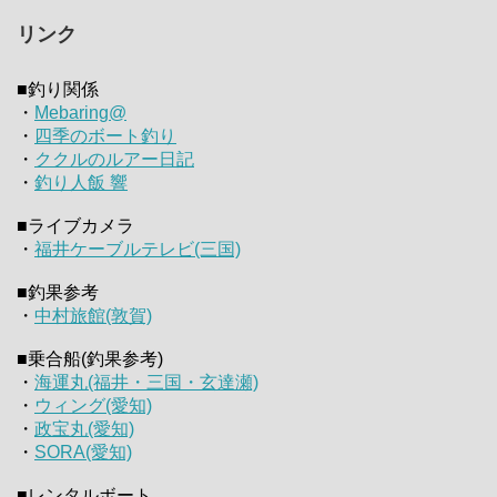
リンク
■釣り関係
・
Mebaring@
・
四季のボート釣り
・
ククルのルアー日記
・
釣り人飯 響
■ライブカメラ
・
福井ケーブルテレビ(三国)
■釣果参考
・
中村旅館(敦賀)
■乗合船(釣果参考)
・
海運丸(福井・三国・玄達瀬)
・
ウィング(愛知)
・
政宝丸(愛知)
・
SORA(愛知)
■レンタルボート