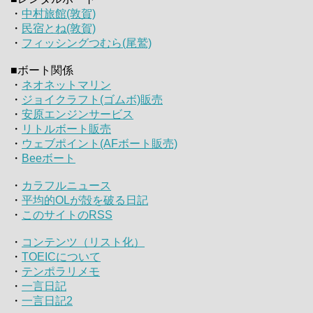
・
中村旅館(敦賀)
・
民宿とね(敦賀)
・
フィッシングつむら(尾鷲)
■ボート関係
・
ネオネットマリン
・
ジョイクラフト(ゴムボ)販売
・
安原エンジンサービス
・
リトルボート販売
・
ウェブポイント(AFボート販売)
・
Beeボート
・
カラフルニュース
・
平均的OLが殻を破る日記
・
このサイトのRSS
・
コンテンツ（リスト化）
・
TOEICについて
・
テンポラリメモ
・
一言日記
・
一言日記2