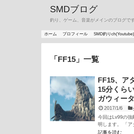
SMDブログ
釣り、ゲーム、音楽がメインのブログです。
ホーム
プロフィール
SMD釣りch(Youtube
「
FF15
」
一覧
FF15、
15分くら
ガウィー
2017/1/6
今回はLv99の
明します。 「ア
記事を読む