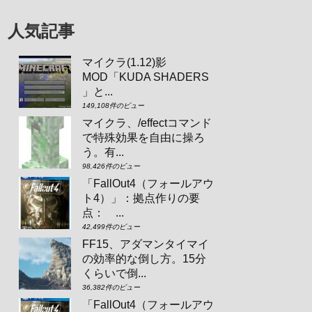
人気記事
マイクラ(1.12)影
MOD「KUDA SHADERS
」と...
149,108件のビュー
マイクラ、/effectコマンド
で特殊効果を自由に操ろ
う。有...
98,426件のビュー
「FallOut4（フォールアウ
ト4）」：拠点作りの要
点： ...
42,499件のビュー
FF15、アダマンタイマイ
の効率的な倒し方。15分
くらいで倒...
36,382件のビュー
「FallOut4（フォールアウ