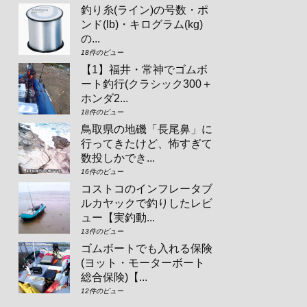
釣り糸(ライン)の号数・ポ
ンド(lb)・キログラム(kg)
の...
18件のビュー
【1】福井・常神でゴムボ
ート釣行(クラシック300＋
ホンダ2...
18件のビュー
鳥取県の地磯「長尾鼻」に
行ってきたけど、怖すぎて
数投しかでき...
16件のビュー
コストコのインフレータブ
ルカヤックで釣りしたレビ
ュー【実釣動...
13件のビュー
ゴムボートでも入れる保険
(ヨット・モーターボート
総合保険)【...
12件のビュー