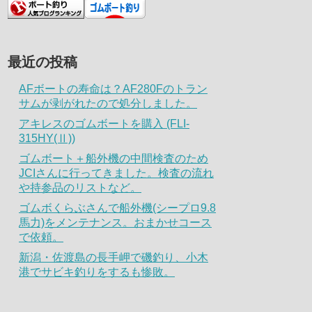
最近の投稿
AFボートの寿命は？AF280Fのトラン
サムが剥がれたので処分しました。
アキレスのゴムボートを購入 (FLI-
315HY(Ⅱ))
ゴムボート＋船外機の中間検査のため
JCIさんに行ってきました。検査の流れ
や持参品のリストなど。
ゴムボくらぶさんで船外機(シープロ9.8
馬力)をメンテナンス。おまかせコース
で依頼。
新潟・佐渡島の長手岬で磯釣り、小木
港でサビキ釣りをするも惨敗。