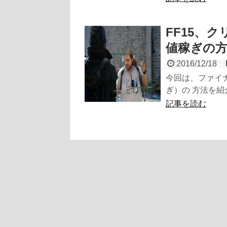
FF15、
値稼ぎの
2016/12/18
今回は、ファイナ
ぎ）の 方法を紹
記事を読む