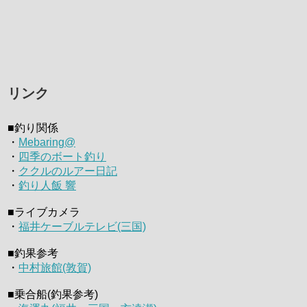
リンク
■釣り関係
・
Mebaring@
・
四季のボート釣り
・
ククルのルアー日記
・
釣り人飯 響
■ライブカメラ
・
福井ケーブルテレビ(三国)
■釣果参考
・
中村旅館(敦賀)
■乗合船(釣果参考)