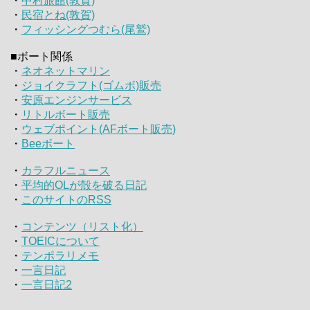
・
中村旅館(敦賀)
・
民宿とね(敦賀)
・
フィッシングつむら(尾鷲)
■ボート関係
・
ネオネットマリン
・
ジョイクラフト(ゴムボ)販売
・
安原エンジンサービス
・
リトルボート販売
・
ウェブポイント(AFボート販売)
・
Beeボート
・
カラフルニュース
・
平均的OLが殻を破る日記
・
このサイトのRSS
・
コンテンツ（リスト化）
・
TOEICについて
・
テンポラリメモ
・
一言日記
・
一言日記2