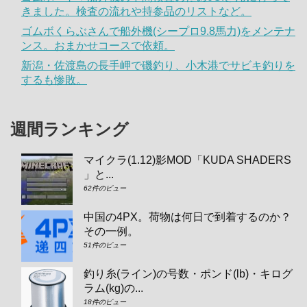
きました。検査の流れや持参品のリストなど。
ゴムボくらぶさんで船外機(シープロ9.8馬力)をメンテナ
ンス。おまかせコースで依頼。
新潟・佐渡島の長手岬で磯釣り、小木港でサビキ釣りを
するも惨敗。
週間ランキング
マイクラ(1.12)影MOD「KUDA SHADERS
」と...
62件のビュー
中国の4PX。荷物は何日で到着するのか？
その一例。
51件のビュー
釣り糸(ライン)の号数・ポンド(lb)・キログ
ラム(kg)の...
18件のビュー