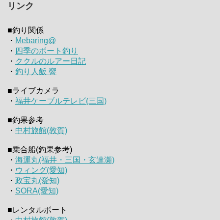
リンク
■釣り関係
・
Mebaring@
・
四季のボート釣り
・
ククルのルアー日記
・
釣り人飯 響
■ライブカメラ
・
福井ケーブルテレビ(三国)
■釣果参考
・
中村旅館(敦賀)
■乗合船(釣果参考)
・
海運丸(福井・三国・玄達瀬)
・
ウィング(愛知)
・
政宝丸(愛知)
・
SORA(愛知)
■レンタルボート