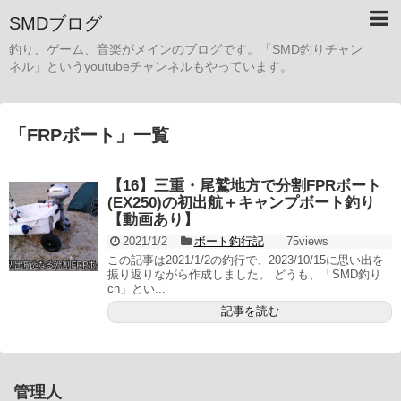
SMDブログ
釣り、ゲーム、音楽がメインのブログです。「SMD釣りチャン
ネル」というyoutubeチャンネルもやっています。
「
FRPボート
」
一覧
【16】三重・尾鷲地方で分割FPRボート
(EX250)の初出航＋キャンプボート釣り
【動画あり】
2021/1/2
ボート釣行記
75views
この記事は2021/1/2の釣行で、2023/10/15に思い出を
振り返りながら作成しました。 どうも、「SMD釣り
ch」とい...
記事を読む
管理人