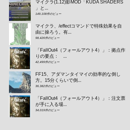
マイクラ(1.12)影MOD「KUDA SHADERS
」と...
149,108件のビュー
マイクラ、/effectコマンドで特殊効果を自
由に操ろう。有...
98,426件のビュー
「FallOut4（フォールアウト4）」：拠点作
りの要点： ...
42,499件のビュー
FF15、アダマンタイマイの効率的な倒し
方。15分くらいで倒...
36,382件のビュー
「FallOut4（フォールアウト4）」：注文票
が手に入る場...
34,019件のビュー