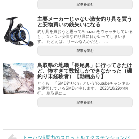
記事を読む
主要メーカーじゃない激安釣り具を買う
と安物買いの銭失いになる
釣り具を買おうと思ってAmazonをウォッチしている
と、ついつい安価な釣り具に目がいってしまいま
す。 たとえば、リールなんかだと、 ...
記事を読む
鳥取県の地磯「長尾鼻」に行ってきたけ
ど、怖すぎて数投しかできなかった（磯
釣り未経験者）【動画あり】
どうも、「SMD釣りch」というYoutubeチャンネル
を運営しているSMDと申します。 2023/10/29の釣
行。 鳥取県に...
記事を読む
トーハツ6馬力のスロットルエクステンションバ