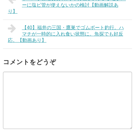
ーに塩ビ管が使えないかの検討【動画解説あ
り】
【40】福井の三国・鷹巣でゴムボート釣行。ハ
マチが一時的に入れ食い状態に。魚探でも好反
応。【動画あり】
コメントをどうぞ