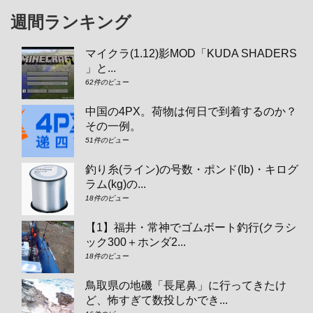
週間ランキング
マイクラ(1.12)影MOD「KUDA SHADERS
」と...
62件のビュー
中国の4PX。荷物は何日で到着するのか？
その一例。
51件のビュー
釣り糸(ライン)の号数・ポンド(lb)・キログ
ラム(kg)の...
18件のビュー
【1】福井・常神でゴムボート釣行(クラシ
ック300＋ホンダ2...
18件のビュー
鳥取県の地磯「長尾鼻」に行ってきたけ
ど、怖すぎて数投しかでき...