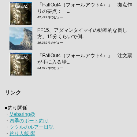
「FallOut4（フォールアウト4）」：拠点作
りの要点： ...
42,499件のビュー
FF15、アダマンタイマイの効率的な倒し
方。15分くらいで倒...
36,382件のビュー
「FallOut4（フォールアウト4）」：注文票
が手に入る場...
34,019件のビュー
リンク
■釣り関係
・
Mebaring@
・
四季のボート釣り
・
ククルのルアー日記
・
釣り人飯 響