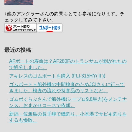
↓他のアングラーさんの釣果もとても参考になります。チ
ェックしてみて下さい。
最近の投稿
AFボートの寿命は？AF280Fのトランサムが剥がれたの
で処分しました。
アキレスのゴムボートを購入 (FLI-315HY(Ⅱ))
ゴムボート＋船外機の中間検査のためJCIさんに行って
きました。検査の流れや持参品のリストなど。
ゴムボくらぶさんで船外機(シープロ9.8馬力)をメンテナ
ンス。おまかせコースで依頼。
新潟・佐渡島の長手岬で磯釣り、小木港でサビキ釣りを
するも惨敗。