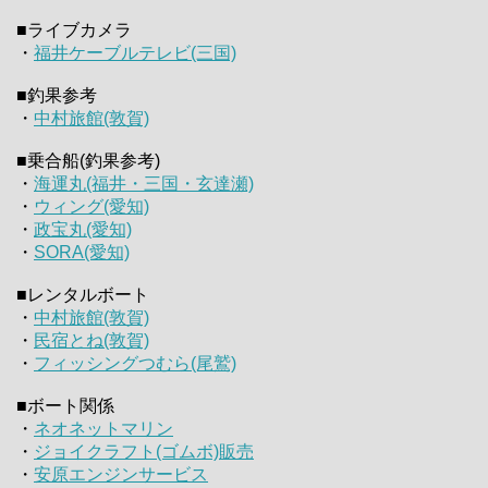
■ライブカメラ
・
福井ケーブルテレビ(三国)
■釣果参考
・
中村旅館(敦賀)
■乗合船(釣果参考)
・
海運丸(福井・三国・玄達瀬)
・
ウィング(愛知)
・
政宝丸(愛知)
・
SORA(愛知)
■レンタルボート
・
中村旅館(敦賀)
・
民宿とね(敦賀)
・
フィッシングつむら(尾鷲)
■ボート関係
・
ネオネットマリン
・
ジョイクラフト(ゴムボ)販売
・
安原エンジンサービス