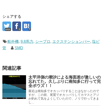
シェアする
error
0
船外機
,
9.8馬力
,
シープロ
,
エクステンションバー
,
塩ビ
管
SMD
関連記事
太平洋側の潮汐による海面差が激しいの
忘れてた。久しぶりに南知多に行って完
全ボウズ！！
最近は南知多でオカッパリすることはなかったので
すが、この前、尾鷲でオカッパリしてカマスとアジ
が釣れて気をよくしていたので、ノリで行ってきま
し...