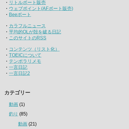
・
リトルボート販売
・
ウェブポイント(AFボート販売)
・
Beeボート
・
カラフルニュース
・
平均的OLが殻を破る日記
・
このサイトのRSS
・
コンテンツ（リスト化）
・
TOEICについて
・
テンポラリメモ
・
一言日記
・
一言日記2
カテゴリー
動画
(1)
釣り
(85)
動画
(21)