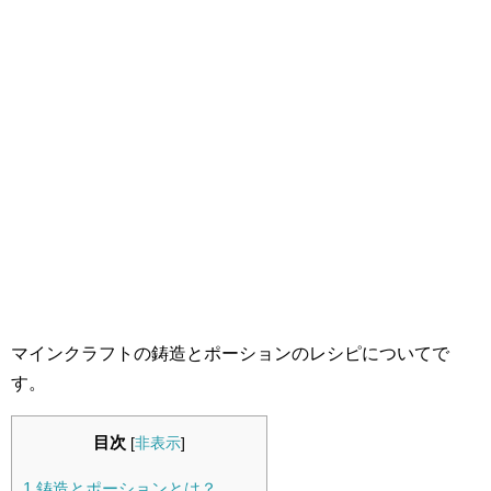
マインクラフトの鋳造とポーションのレシピについてで
す。
目次
[
非表示
]
1
鋳造とポーションとは？