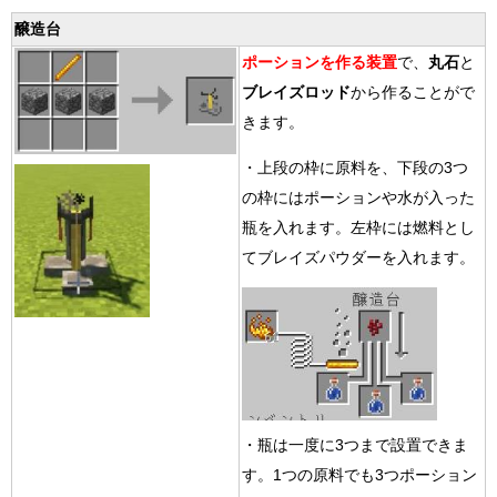
醸造台
ポーションを作る装置
で、
丸石
と
ブレイズロッド
から作ることがで
きます。
・上段の枠に原料を、下段の3つ
の枠にはポーションや水が入った
瓶を入れます。左枠には燃料とし
てブレイズパウダーを入れます。
・瓶は一度に3つまで設置できま
す。1つの原料でも3つポーション