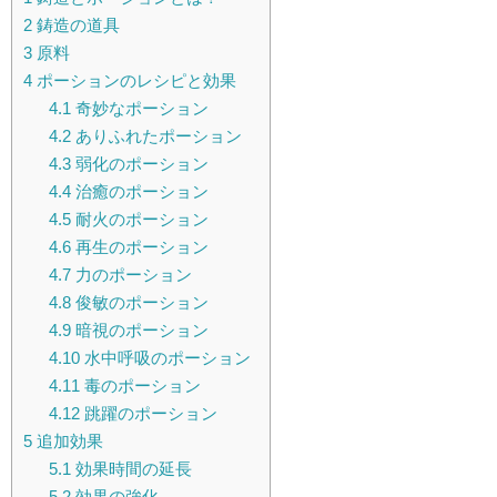
2
鋳造の道具
3
原料
4
ポーションのレシピと効果
4.1
奇妙なポーション
4.2
ありふれたポーション
4.3
弱化のポーション
4.4
治癒のポーション
4.5
耐火のポーション
4.6
再生のポーション
4.7
力のポーション
4.8
俊敏のポーション
4.9
暗視のポーション
4.10
水中呼吸のポーション
4.11
毒のポーション
4.12
跳躍のポーション
5
追加効果
5.1
効果時間の延長
5.2
効果の強化