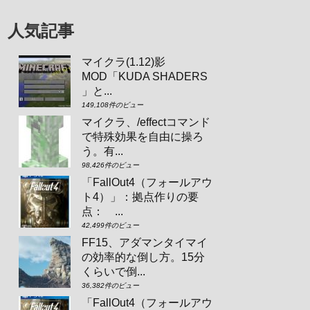
人気記事
マイクラ(1.12)影
MOD「KUDA SHADERS
」と...
149,108件のビュー
マイクラ、/effectコマンド
で特殊効果を自由に操ろ
う。有...
98,426件のビュー
「FallOut4（フォールアウ
ト4）」：拠点作りの要
点： ...
42,499件のビュー
FF15、アダマンタイマイ
の効率的な倒し方。15分
くらいで倒...
36,382件のビュー
「FallOut4（フォールアウ