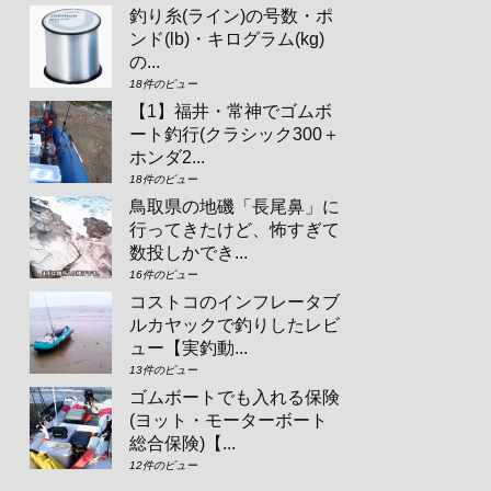
釣り糸(ライン)の号数・ポ
ンド(lb)・キログラム(kg)
の...
18件のビュー
【1】福井・常神でゴムボ
ート釣行(クラシック300＋
ホンダ2...
18件のビュー
鳥取県の地磯「長尾鼻」に
行ってきたけど、怖すぎて
数投しかでき...
16件のビュー
コストコのインフレータブ
ルカヤックで釣りしたレビ
ュー【実釣動...
13件のビュー
ゴムボートでも入れる保険
(ヨット・モーターボート
総合保険)【...
12件のビュー