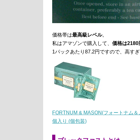
価格帯は
最高級レベル
。
私はアマゾンで購入して、
価格は2180
1パックあたり87.2円ですので、高す
FORTNUM & MASON(フォートナ
個入り (個包装)