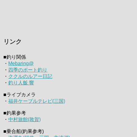
リンク
■釣り関係
・
Mebaring@
・
四季のボート釣り
・
ククルのルアー日記
・
釣り人飯 響
■ライブカメラ
・
福井ケーブルテレビ(三国)
■釣果参考
・
中村旅館(敦賀)
■乗合船(釣果参考)