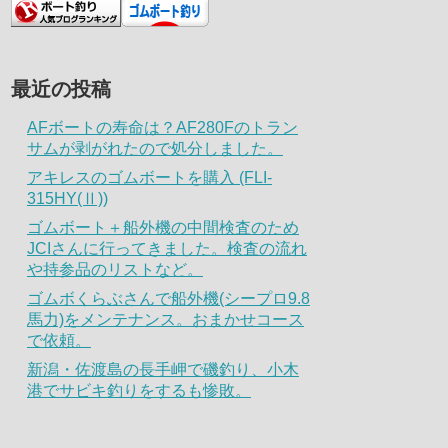
最近の投稿
AFボートの寿命は？AF280Fのトラン
サムが剥がれたので処分しました。
アキレスのゴムボートを購入 (FLI-
315HY(Ⅱ))
ゴムボート＋船外機の中間検査のため
JCIさんに行ってきました。検査の流れ
や持参品のリストなど。
ゴムボくらぶさんで船外機(シープロ9.8
馬力)をメンテナンス。おまかせコース
で依頼。
新潟・佐渡島の長手岬で磯釣り、小木
港でサビキ釣りをするも惨敗。